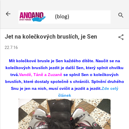
Přeskočit na hlavní obsah
Jet na kolečkových bruslích, je Sen
22.7.16
Mít kolečkové brusle je Sen každého dítěte. Naučit se na
kolečkových bruslích jezdit je další Sen, který splnit chvilku
trvá.
Vandě, Táně a Zuzaně
se splnil Sen o kolečkových
bruslích, které dostaly společně s chrániči. Splnění druhého
Snu je jen na nich, musí cvičit a jezdit a jezdit.
Zde celý
článek