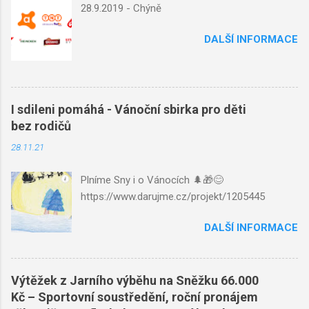
28.9.2019 - Chýně
DALŠÍ INFORMACE
I sdileni pomáhá - Vánoční sbirka pro děti
bez rodičů
28.11.21
Plníme Sny i o Vánocích 🌲🎁😊
https://www.darujme.cz/projekt/1205445
DALŠÍ INFORMACE
Výtěžek z Jarního výběhu na Sněžku 66.000
Kč – Sportovní soustředění, roční pronájem