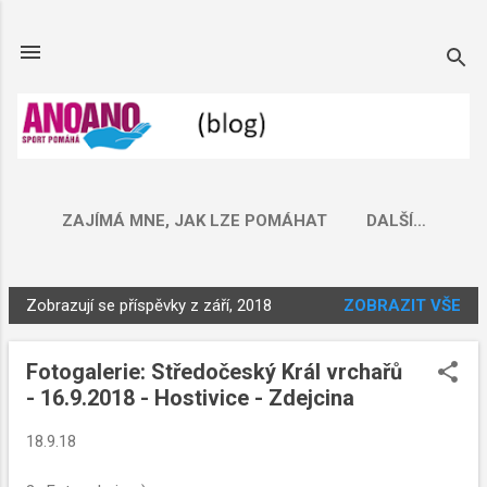
Přeskočit na hlavní obsah
ZAJÍMÁ MNE, JAK LZE POMÁHAT
DALŠÍ…
Zobrazují se příspěvky z září, 2018
ZOBRAZIT VŠE
P
ř
Fotogalerie: Středočeský Král vrchařů
í
- 16.9.2018 - Hostivice - Zdejcina
s
p
18.9.18
ě