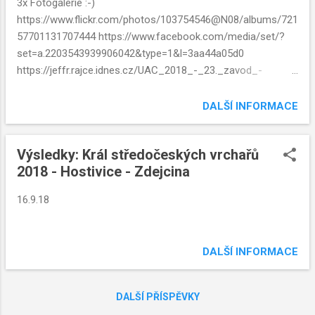
v
3x Fotogalerie :-)
k
https://www.flickr.com/photos/103754546@N08/albums/721
y
57701131707444 https://www.facebook.com/media/set/?
set=a.2203543939906042&type=1&l=3aa44a05d0
https://jeffr.rajce.idnes.cz/UAC_2018_-_23._zavod_-
_Podzimni_vrchar/
DALŠÍ INFORMACE
Výsledky: Král středočeských vrchařů
2018 - Hostivice - Zdejcina
16.9.18
DALŠÍ INFORMACE
DALŠÍ PŘÍSPĚVKY