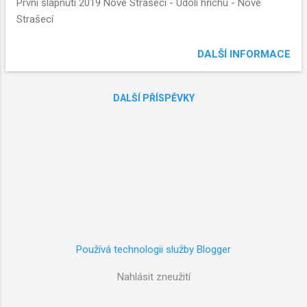
v
První šlápnutí 2019 Nové Strašecí - Údolí hříchu - Nové
k
Strašecí
y
DALŠÍ INFORMACE
DALŠÍ PŘÍSPĚVKY
Používá technologii služby Blogger
Nahlásit zneužití