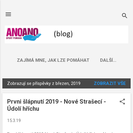
Přeskočit na hlavní obsah
ZAJÍMÁ MNE, JAK LZE POMÁHAT
DALŠÍ…
Zobrazují se příspěvky z březen, 2019
ZOBRAZIT VŠE
P
ř
Prvni šlápnutí 2019 - Nové Strašecí -
í
Údolí hříchu
s
p
15.3.19
ě