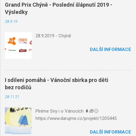
Grand Prix Chýně - Poslední šlápnutí 2019 -
Výsledky
28.9.19
28.9.2019 - Chýně
DALŠÍ INFORMACE
I sdileni pomáhá - Vánoční sbirka pro děti
bez rodičů
28.11.21
Plníme Sny i o Vánocích 🌲🎁😊
https://www.darujme.cz/projekt/1205445
DALŠÍ INFORMACE