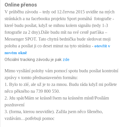
Online přenos
V průběhu závodu – tedy od 12.června 2015 uvidíte na mých
stránkách a na facebooku projektu Sport pomáhá
fotografie -
které budu posílat, když se mihnu kolem signálu (tedy 1-3
fotografie za 2 dny).
Dále budu mít na své cestě parťáka –
Messenger SPOT. Tato chytrá bednička bude sledovat moji
polohu a posílat ji co deset minut na tyto stránku -
otevřít v
novém okně
Oficiální tracking závodu je pak
zde
Mimo vysílání polohy vám pomocí spotu budu posílat kontrolní
zprávy v tomto přednastaveném formátu:
1. Bylo to zlé, ale už je to za mnou. Budu ráda když mi pošlete
něco pěkného na 739 800 550.
2. Jdu spát/Mám se krásně/Jsem na krásném místě/Posílám
pozdravení
3. (forma, kterou neuvidíte). Zažila jsem něco šíleného,
vzdávám…potřebuji pomoc