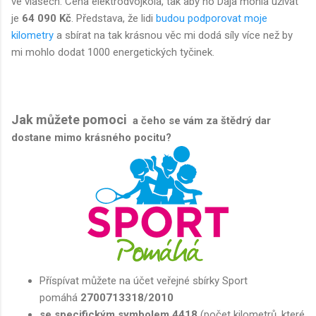
ve vlasech. Cena elektrodvojkola, tak aby ho Dája mohla užívat
je
64 090 Kč
. Představa, že lidi
budou podporovat moje
kilometry
a sbírat na tak krásnou věc mi dodá síly více než by
mi mohlo dodat 1000 energetických tyčinek.
Jak můžete pomoci
a čeho se vám za štědrý dar
dostane mimo krásného pocitu?
Příspívat můžete na účet veřejné sbírky Sport
pomáhá
2700713318/2010
se specifickým symbolem 4418
(počet kilometrů, které