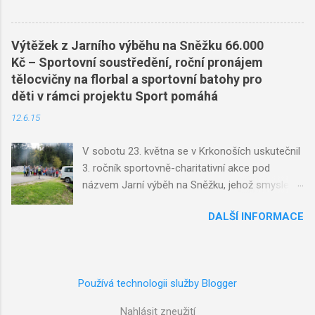
Výtěžek z Jarního výběhu na Sněžku 66.000
Kč – Sportovní soustředění, roční pronájem
tělocvičny na florbal a sportovní batohy pro
děti v rámci projektu Sport pomáhá
12.6.15
V sobotu 23. května se v Krkonoších uskutečnil
3. ročník sportovně-charitativní akce pod
názvem Jarní výběh na Sněžku, jehož smyslem
je nejen aktivní pohyb na čerstvém horském
DALŠÍ INFORMACE
vzduchu, ale také pomoc dobré věci v podobě
věnování výtěžku na podporu sportování dětí z
dětských domovů, pěstounských či sociálně
slabých rodin. Motto: „ Pro dětský sen uděláme
Používá technologii služby Blogger
cokoliv – třeba vyběhneme na Sněžku…“ Běžce
čekali tři trasy o délce 8,5 km, 19 km nebo 26
Nahlásit zneužití