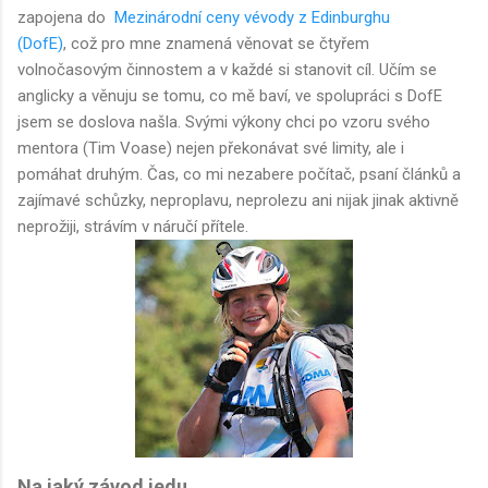
zapojena do
Mezinárodní ceny vévody z Edinburghu
(DofE)
, což pro mne znamená věnovat se čtyřem
volnočasovým činnostem a v každé si stanovit cíl. Učím se
anglicky a věnuju se tomu, co mě baví, ve spolupráci s DofE
jsem se doslova našla. Svými výkony chci po vzoru svého
mentora (Tim Voase) nejen překonávat své limity, ale i
pomáhat druhým. Čas, co mi nezabere počítač, psaní článků a
zajímavé schůzky, neproplavu, neprolezu ani nijak jinak aktivně
neprožiji, strávím v náručí přítele.
Na jaký závod jedu