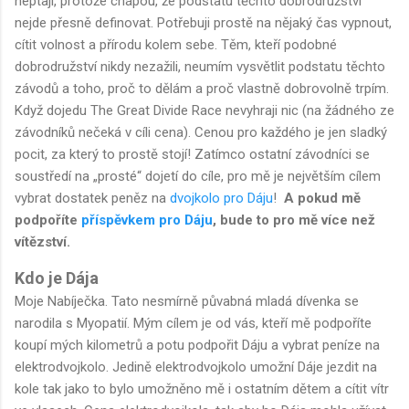
neptají, protože chápou, že podstatu těchto dobrodružství
nejde přesně definovat. Potřebuji prostě na nějaký čas vypnout,
cítit volnost a přírodu kolem sebe. Těm, kteří podobné
dobrodružství nikdy nezažili, neumím vysvětlit podstatu těchto
závodů a toho, proč to dělám a proč vlastně dobrovolně trpím.
Když dojedu The Great Divide Race nevyhraji nic (na žádného ze
závodníků nečeká v cíli cena). Cenou pro každého je jen sladký
pocit, za který to prostě stojí! Zatímco ostatní závodníci se
soustředí na „prosté“ dojetí do cíle, pro mě je největším cílem
vybrat dostatek peněz na
dvojkolo pro Dáju
!
A pokud mě
podpoříte
příspěvkem pro Dáju
, bude to pro mě více než
vítězství.
Kdo je Dája
Moje Nabíječka. Tato nesmírně půvabná mladá dívenka se
narodila s Myopatií. Mým cílem je od vás, kteří mě podpoříte
koupí mých kilometrů a potu podpořit Dáju a vybrat peníze na
elektrodvojkolo. Jedině elektrodvojkolo umožní Dáje jezdit na
kole tak jako to bylo umožněno mě i ostatním dětem a cítit vítr