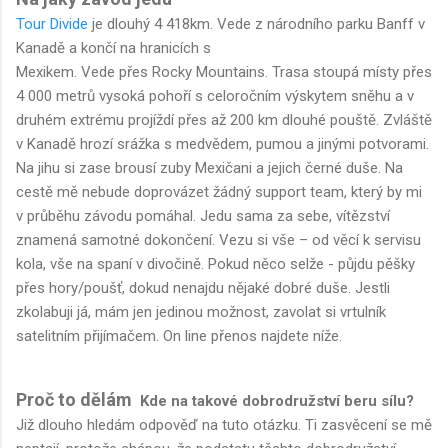
Tour Divide
je dlouhý 4 418km. Vede z národního parku Banff v
Kanadě a končí na hranicích s
Mexikem. Vede přes Rocky Mountains. Trasa stoupá místy přes
4 000 metrů vysoká pohoří s celoročním výskytem sněhu a v
druhém extrému projíždí přes až 200 km dlouhé pouště. Zvláště
v Kanadě hrozí srážka s medvědem, pumou a jinými potvorami.
Na jihu si zase brousí zuby Mexičani a jejich černé duše. Na
cestě mě nebude doprovázet žádný support team, který by mi
v průběhu závodu pomáhal. Jedu sama za sebe, vítězství
znamená samotné dokončení. Vezu si vše – od věcí k servisu
kola, vše na spaní v divočině. Pokud něco selže - půjdu pěšky
přes hory/poušť, dokud nenajdu nějaké dobré duše. Jestli
zkolabuji já, mám jen jedinou možnost, zavolat si vrtulník
satelitním přijímačem. On line přenos najdete níže.
Proč to dělám
Kde na takové dobrodružství beru sílu?
Již dlouho hledám odpověď na tuto otázku. Ti zasvěcení se mě