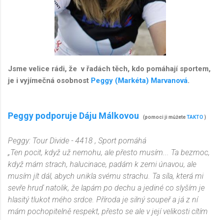
Jsme velice rádi, že v řadách těch, kdo pomáhají sportem,
je i vyjímečná osobnost
Peggy (Markéta) Marvanová
.
Peggy podporuje Dáju Málkovou
(pomoci ji můžete
TAKTO
)
Peggy: Tour Divide - 4418
, Sport pom
áhá
„Ten pocit, když už nemohu, ale přesto musím... Ta bezmoc,
když mám strach, halucinace, padám k zemi únavou, ale
musím jít dál, abych unikla svému strachu. Ta síla, která mi
sevře hruď natolik, že lapám po dechu a jediné co slyším je
hlasitý tlukot mého srdce. Příroda je silný soupeř a já z ní
mám pochopitelně respekt, přesto se ale v její velikosti cítím