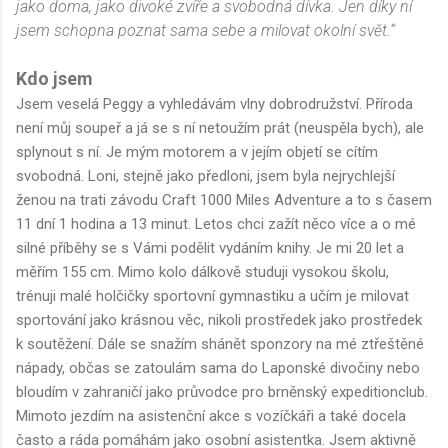
jako doma, jako divoké zvíře a svobodná dívka. Jen díky ní
jsem schopna poznat sama sebe a milovat okolní svět.“
Kdo jsem
Jsem veselá Peggy a vyhledávám vlny dobrodružství. Příroda
není můj soupeř a já se s ní netoužím prát (neuspěla bych), ale
splynout s ní. Je mým motorem a v jejím objetí se cítím
svobodná. Loni, stejně jako předloni, jsem byla nejrychlejší
ženou na trati závodu Craft 1000 Miles Adventure a to s časem
11 dní 1 hodina a 13 minut. Letos chci zažít něco více a o mé
silné příběhy se s Vámi podělit vydáním knihy. Je mi 20 let a
měřím 155 cm. Mimo kolo dálkově studuji vysokou školu,
trénuji malé holčičky sportovní gymnastiku a učím je milovat
sportování jako krásnou věc, nikoli prostředek jako prostředek
k soutěžení. Dále se snažím shánět sponzory na mé ztřeštěné
nápady, občas se zatoulám sama do Laponské divočiny nebo
bloudím v zahraničí jako průvodce pro brněnský expeditionclub.
Mimoto jezdím na asistenční akce s vozíčkáři a také docela
často a ráda pomáhám jako osobní asistentka. Jsem aktivně