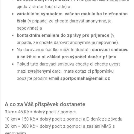
ujedu v rámci Tour divide) a
variabilním symbolem vašeho mobilního telefonního
čísla
(v pripade, ze chcete darovat anonymne, je
nepovinne) a
kontaktním emailem do zprávy pro prijemce
(v
pripade, ze chcete darovat anonymne je nepovinne).
Na darovanou částku můžete dostat i
darovací smlouvu
a snížit si o ní základ pro výpočet daně z příjmu.
Pokud tuto darovaci smlouvu chcete ci chcete uvest
mezi zvrejnenymi darci, mate dotaz ci připomínku,
pouzijte prosim email
sportpomaha@email.cz
A co za Váš příspěvek dostanete
3 km= 45 Kč = dobrý pocit z pomoci
10 km = 150 Kč = dobrý pocit z pomoci a E-deník ze závodu
20 km = 300 Kč = dobrý pocit z pomoci a zaslání MMS s
venovanim