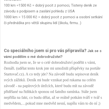
100 km =1500 Kč = dobrý pocit z pomoci, Tisteny deník ze
závodu s podpisem a zaslání pohledu z USA
1000 km = 15 000 Kč = dobrý pocit z pomoci a osobní setkání
či přednáška pro větší skupinu lidí (školu, firmu...)
Co speciálního jsem si pro vás připravila?
Jak se s
vámi podělím o mé dobrodružství?
Rozhodla jsem se, že se o celé dobrodružství podělit s vámi,
čtenáři. (udělat tento krok jste mi umožnili příspěvky na portále
Startovač.cz). A co tedy jde? Na závodě budu
sepisovat deník
svých zážitků. Deník mi bude vznikat pod rukama na celém
závodě - na papírových útržcích, které budu mít na závodě
přidělané na řidítkách sponou od šatního ramínka. Stále jsem
nepřišla na fakt, co budu dělat, až se reálně potkám tváří v tvář s
medvědem,…pokud mne medvěd nesní, napíšu vám to do ní ;)