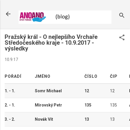
Pražský král - O nejlepšího Vrchaře
Středočeského kraje - 10.9.2017 -
výsledky
10.9.17
POŘADÍ
JMÉNO
ČÍSLO
ČIP
1. - 1.
Somr Michael
12
12
2. - 1.
Mirovský Petr
135
135
3. - 2.
Novák Vít
13
13