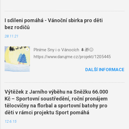
I sdileni pomáhá - Vánoční sbirka pro děti
bez rodičů
28.11.21
Plníme Sny i o Vánocích 🌲🎁😊
https://www.darujme.cz/projekt/1205445
DALŠÍ INFORMACE
Výtěžek z Jarního výběhu na Sněžku 66.000
Kč – Sportovní soustředění, roční pronájem
tělocvičny na florbal a sportovní batohy pro
děti v rámci projektu Sport pomáhá
12.6.15