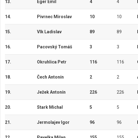
13.
Eger Emil
4
4
14.
Pivrnec Miroslav
10
10
15.
Vlk Ladislav
89
89
16.
Pacovský Tomáš
3
3
17.
Okruhlica Petr
116
116
18.
Čech Antonín
2
2
19.
Ježek Antonín
226
226
20.
Stark Michal
5
5
21.
Jermolajev Igor
96
96
22.
Pavelka Milan
155
155