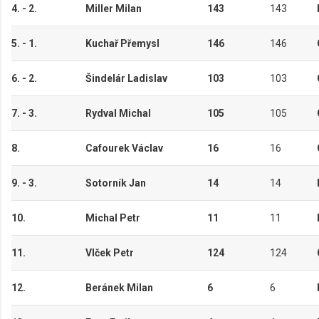
4. - 2.
Miller Milan
143
143
5. - 1.
Kuchař Přemysl
146
146
6. - 2.
Šindelár Ladislav
103
103
7. - 3.
Rydval Michal
105
105
8.
Cafourek Václav
16
16
9. - 3.
Sotorník Jan
14
14
10.
Michal Petr
11
11
11.
Vlček Petr
124
124
12.
Beránek Milan
6
6